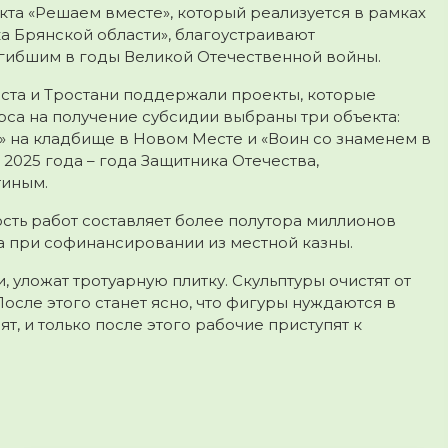
та «Решаем вместе», который реализуется в рамках
 Брянской области», благоустраивают
гибшим в годы Великой Отечественной войны.
ста и Тростани поддержали проекты, которые
урса на получение субсидии выбраны три объекта:
е» на кладбище в Новом Месте и «Воин со знаменем в
2025 года – года Защитника Отечества,
тиным.
сть работ составляет более полутора миллионов
а при софинансировании из местной казны.
 уложат тротуарную плитку. Скульптуры очистят от
осле этого станет ясно, что фигуры нуждаются в
т, и только после этого рабочие приступят к