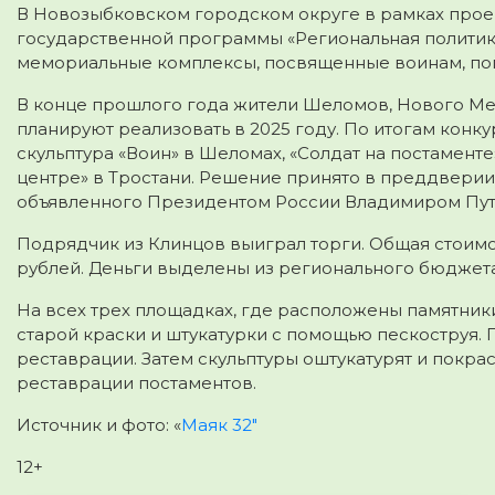
В Новозыбковском городском округе в рамках проек
государственной программы «Региональная политика
мемориальные комплексы, посвященные воинам, по
В конце прошлого года жители Шеломов, Нового Ме
планируют реализовать в 2025 году. По итогам конк
скульптура «Воин» в Шеломах, «Солдат на постамент
центре» в Тростани. Решение принято в преддверии 
объявленного Президентом России Владимиром Пу
Подрядчик из Клинцов выиграл торги. Общая стоимо
рублей. Деньги выделены из регионального бюджет
На всех трех площадках, где расположены памятники,
старой краски и штукатурки с помощью пескоструя. П
реставрации. Затем скульптуры оштукатурят и покрася
реставрации постаментов.
Источник и фото: «
Маяк 32″
12+