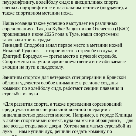
пауэрлифтингу, волейболу сидя; в дисциплинах спорта
слепых: пауэрлифтинге и настольном теннисе (шоудауне), а
также спортивном метании ножа.
Наша команда также успешно выступает на различных
соревнованиях. Так, на Кубке Защитников Отечества (ЦФО),
прошедшем в июне 2025 года в Туле, наши спортсмены
завоевали три награды:
Геннадий Сподобец занял первое место в метании ножей,
Николай Руденок — второе место в стрельбе из лука, и
Дмитрий Борадуля — третье место в пулевой стрельбе.
Спортсмены получили яркие впечатления и незабываемые
эмоции на пути к пьедесталу.
Занятиям спортом для ветеранов спецоперации в Брянской
области уделяется особое внимание: в регионе созданы
команды по волейболу сидя, работают секции плавания и
стрельбы из лука.
«Для развития спорта, а также проведения соревнований
среди участников специальной военной операции с
инвалидностью делается многое. Например, в городе Клинцы,
в любой спортивный объект, куда бы мы ни обращались, – для
нас всегда открывают двери. Хотели заниматься стрельбой из
лука — нам купили лук, решили создать команду по