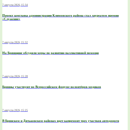
7 августа 2026, 15:34
Проект замглавы администрации Климовского района стал лауреатом премии
«Служение»
7 августа 2026, 15:32
На Брянщине обсудили меры по развитию паллиативной помощи
7 августа 2026, 15:28
Брянцы участвуют во Всероссийском форуме волонтёров-медиков
7 августа 2026, 15:25
В Брянском и Дятьковском районах идет капремонт трех участков автодороги