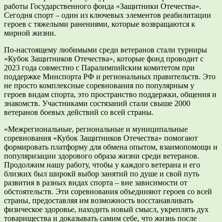
работы Государственного фонда «Защитники Отечества».
Сегодня спорт – один из ключевых элементов реабилитации
героев с тяжелыми ранениями, которые возвращаются к
мирной жизни.
По-настоящему любимыми среди ветеранов стали турниры
«Кубок Защитников Отечества», которые фонд проводит с
2023 года совместно с Паралимпийским комитетом при
поддержке Минспорта РФ и региональных правительств. Это
не просто комплексные соревнования по популярным у
героев видам спорта, это пространство поддержки, общения и
знакомств. Участниками состязаний стали свыше 2000
ветеранов боевых действий со всей страны.
«Межрегиональные, региональные и муниципальные
соревнования «Кубок Защитников Отечества» помогают
формировать платформу для обмена опытом, взаимопомощи и
популяризации здорового образа жизни среди ветеранов.
Продолжим нашу работу, чтобы у каждого ветерана и его
близких был широкй выбор занятий по душе и свой путь
развития в разных видах спорта – вне зависимости от
обстоятельств. Эти соревнования объединяют героев со всей
страны, предоставляя им возможность восстанавливать
физическое здоровье, находить новый смысл, укреплять дух
товарищества и доказывать самим себе, что жизнь после