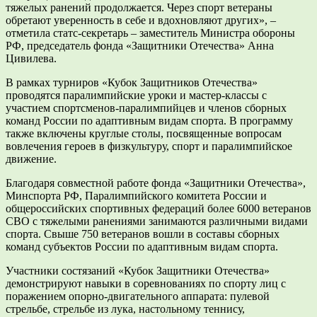
тяжелых ранений продолжается. Через спорт ветераны
обретают уверенность в себе и вдохновляют других», –
отметила статс-секретарь – заместитель Министра обороны
РФ, председатель фонда «Защитники Отечества» Анна
Цивилева.
В рамках турниров «Кубок Защитников Отечества»
проводятся паралимпийские уроки и мастер-классы с
участием спортсменов-паралимпийцев и членов сборных
команд России по адаптивным видам спорта. В программу
также включены круглые столы, посвященные вопросам
вовлечения героев в физкультуру, спорт и паралимпийское
движение.
Благодаря совместной работе фонда «Защитники Отечества»,
Минспорта РФ, Паралимпийского комитета России и
общероссийских спортивных федераций более 6000 ветеранов
СВО с тяжелыми ранениями занимаются различными видами
спорта. Свыше 750 ветеранов вошли в составы сборных
команд субъектов России по адаптивным видам спорта.
Участники состязаний «Кубок Защитники Отечества»
демонстрируют навыки в соревнованиях по спорту лиц с
поражением опорно-двигательного аппарата: пулевой
стрельбе, стрельбе из лука, настольному теннису,