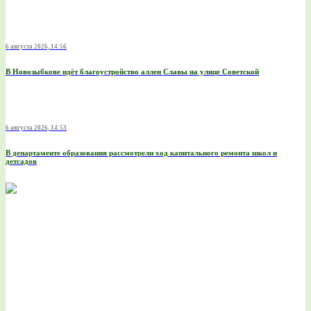
6 августа 2026, 14:56
В Новозыбкове идёт благоустройство аллеи Славы на улице Советской
6 августа 2026, 14:53
В департаменте образования рассмотрели ход капитального ремонта школ и
детсадов