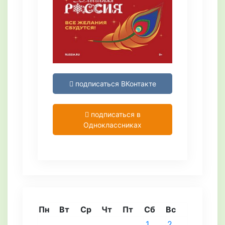
подписаться ВКонтакте
подписаться в
Одноклассниках
Пн
Вт
Ср
Чт
Пт
Сб
Вс
1
2