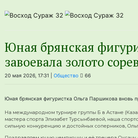
Юная брянская фигури
завоевала золото соре
20 мая 2026, 17:31 |
Общество
66
Юная брянская фигуристка Ольга Паршикова вновь 
На международном турнире группы Б в Астане (Каза
мастера спорта Элизабет Турсынбаевой, наша спорт
сильную конкуренцию и достойных соперников, Оль
Поздравляем юную чемпионку и её тренера Оксану