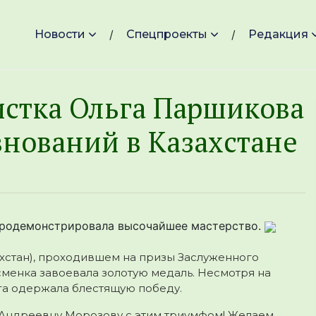
Новости
Спецпроекты
Редакция
стка Ольга Паршикова
внований в Казахстане
продемонстрировала высочайшее мастерство.
хстан), проходившем на призы Заслуженного
сменка завоевала золотую медаль. Несмотря на
га одержала блестящую победу.
 Андреевну Морозову с этим триумфом! Желаем