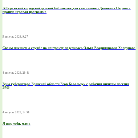
В Суражской городской детской библиотеке для участников «Движения Первых»
прошла игровая программа
5 августа 2026, 9:27
Своим мнением о службе по контракту поделилась Ольга Владимировна Ховрунова
4 августа 2026, 20:41
Врио губернатора Брянской области Егор Ковальчук с рабочим визитом посетил
БМЗ
4 августа 2026, 14:58
Я ищу тебя, мама