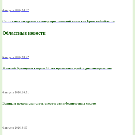
4 августа 2026, 14:37
Состоялось заседание антитеррористической комиссии Брянской области
Областные новости
6 августа 2026, 10:22
Жителей Брянщины старше 65 лет призывают пройти диспансеризацию
6 августа 2026, 10:01
Брянцам предлагают стать оперaторами бeспилотных систeм
6 августа 2026, 9:57