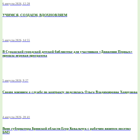
6 августа 2026, 12:20
УЧИМСЯ, СОЗДАЕМ, ВДОХНОВЛЯЕМ
5 августа 2026, 14:55
В Суражской городской детской библиотеке для участников «Движения Первых»
прошла игровая программа
5 августа 2026, 9:27
Своим мнением о службе по контракту поделилась Ольга Владимировна Ховрунова
4 августа 2026, 20:41
Врио губернатора Брянской области Егор Ковальчук с рабочим визитом посетил
БМЗ