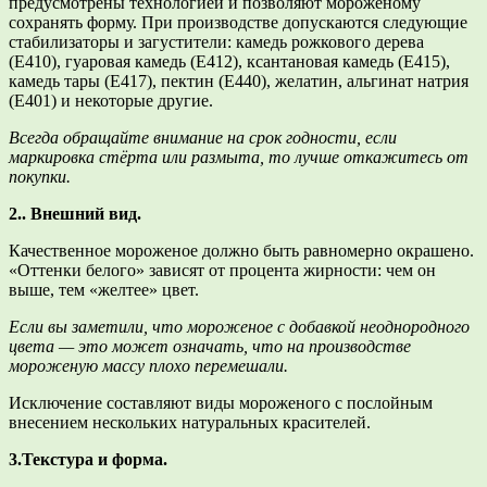
предусмотрены технологией и позволяют мороженому
сохранять форму. При производстве допускаются следующие
стабилизаторы и загустители: камедь рожкового дерева
(Е410), гуаровая камедь (Е412), ксантановая камедь (Е415),
камедь тары (Е417), пектин (Е440), желатин, альгинат натрия
(Е401) и некоторые другие.
Всегда обращайте внимание на срок годности, если
маркировка стёрта или размыта, то лучше откажитесь от
покупки.
2.. Внешний вид.
Качественное мороженое должно быть равномерно окрашено.
«Оттенки белого» зависят от процента жирности: чем он
выше, тем «желтее» цвет.
Если вы заметили, что мороженое с добавкой неоднородного
цвета — это может означать, что на производстве
мороженую массу плохо перемешали.
Исключение составляют виды мороженого с послойным
внесением нескольких натуральных красителей.
3.Текстура и форма.