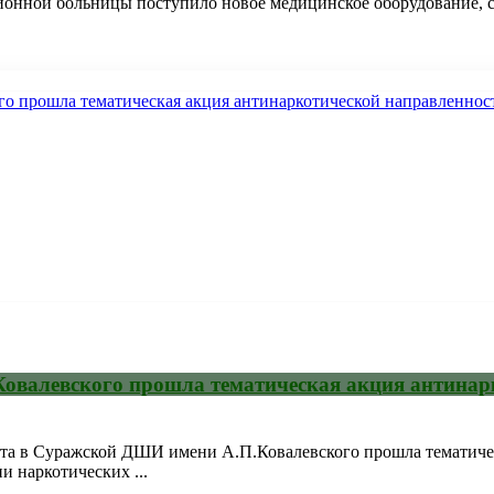
онной больницы поступило новое медицинское оборудование, со
Ковалевского прошла тематическая акция антинар
рта в Суражской ДШИ имени А.П.Ковалевского прошла тематиче
и наркотических ...