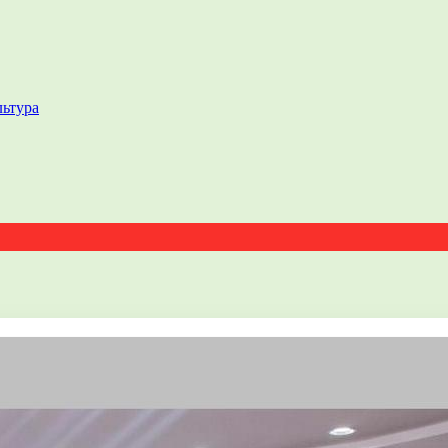
льтура