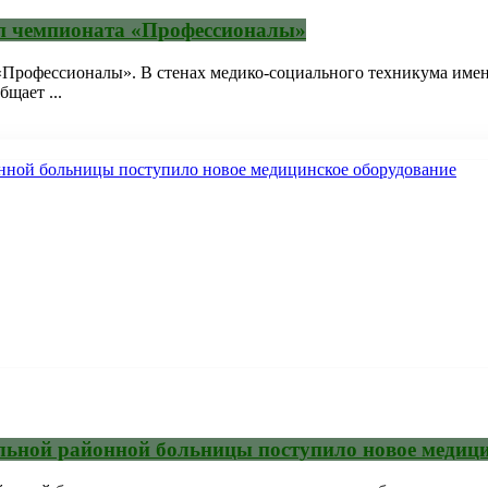
ап чемпионата «Профессионалы»
 «Профессионалы». В стенах медико-социального техникума име
щает ...
льной районной больницы поступило новое медици