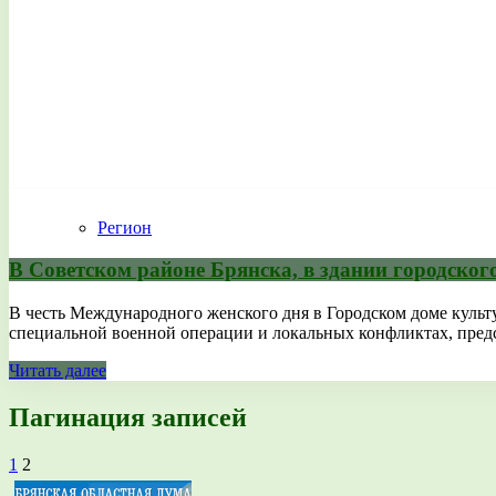
Регион
В Советском районе Брянска, в здании городско
В честь Международного женского дня в Городском доме культ
специальной военной операции и локальных конфликтах, предс
Читать далее
Пагинация записей
1
2