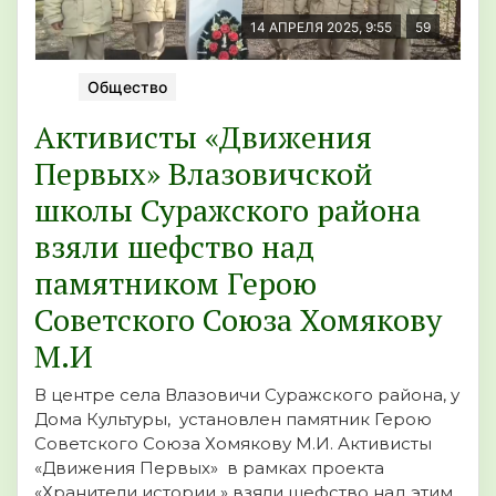
14 АПРЕЛЯ 2025, 9:55
59
Общество
Активисты «Движения
Первых» Влазовичской
школы Суражского района
взяли шефство над
памятником Герою
Советского Союза Хомякову
М.И
В центре села Влазовичи Суражского района, у
Дома Культуры, установлен памятник Герою
Советского Союза Хомякову М.И. Активисты
«Движения Первых» в рамках проекта
«Хранители истории » взяли шефство над этим