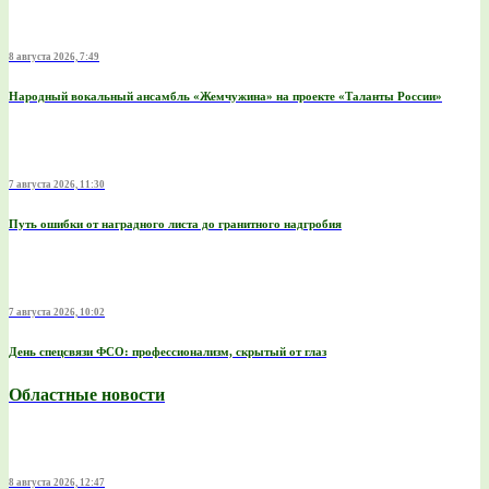
8 августа 2026, 7:49
Народный вокальный ансамбль «Жемчужина» на проекте «Таланты России»
7 августа 2026, 11:30
Путь ошибки от наградного листа до гранитного надгробия
7 августа 2026, 10:02
День спецсвязи ФСО: профессионализм, скрытый от глаз
Областные новости
8 августа 2026, 12:47