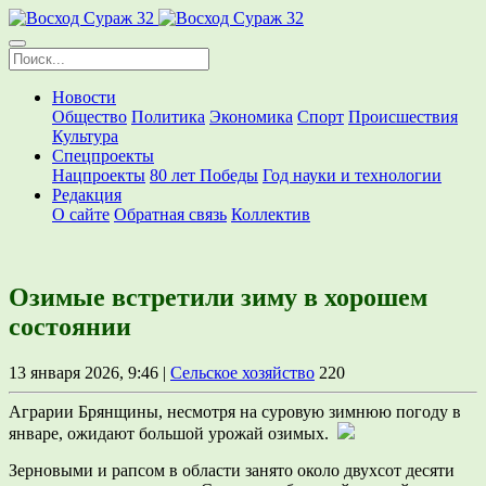
Новости
Общество
Политика
Экономика
Спорт
Происшествия
Культура
Спецпроекты
Нацпроекты
80 лет Победы
Год науки и технологии
Редакция
О сайте
Обратная связь
Коллектив
Озимые встретили зиму в хорошем
состоянии
13 января 2026, 9:46 |
Сельское хозяйство
220
Аграрии Брянщины, несмотря на суровую зимнюю погоду в
январе, ожидают большой урожай озимых.
Зерновыми и рапсом в области занято около двухсот десяти