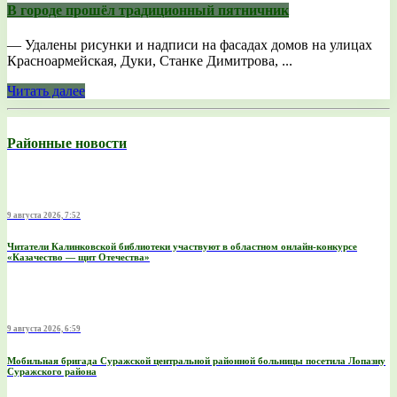
В городе прошёл традиционный пятничник
— Удалены рисунки и надписи на фасадах домов на улицах
Красноармейская, Дуки, Станке Димитрова, ...
Читать далее
Районные новости
9 августа 2026, 7:52
Читатели Калинковской библиотеки участвуют в областном онлайн-конкурсе
«Казачество — щит Отечества»
9 августа 2026, 6:59
Мобильная бригада Суражской центральной районной больницы посетила Лопазну
Суражского района