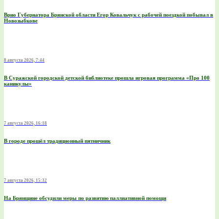
Врио Губернатора Брянской области Егор Ковальчук с рабочей поездкой побывал в
Новозыбкове
8 августа 2026, 7:44
В Суражской городской детской библиотеке прошла игровая программа «Про 100
каникулы»
7 августа 2026, 16:18
В городе прошёл традиционный пятничник
7 августа 2026, 15:32
На Брянщине обсудили меры по развитию паллиативной помощи