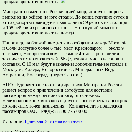
продаже достаточно мест на
Минтранс совместно с Росавиацией координирует вопросы
выполнения рейсов на юге страны. До конца текущих суток в
эти аэропорты планируется выполнить 59 рейсов из столицы
и 158 рейсов из регионов страны. На текущий момент в
продаже достаточно мест на поезда.
Например, на ближайшие даты в сообщении между Москвой
и Сочи доступно более 6 тыс. мест, Краснодаром — около 9
тыс. мест, Новороссийском — свыше 4 тыс. При наличии
технических возможностей РЖД увеличит число вагонов в
составах. С 10 мая будут назначены дополнительные поезда в
Москву из Адлера, Новороссийска, Минеральных Вод,
Астрахани, Волгограда (через Саратов).
АНО «Единая транспортная дирекция» Минтранса России
решает вопрос о привлечении автобусов для доставки
пассажиров между регионами юга, от основных
железнодорожных вокзалов и других логистических центров
до конечных точек назначения. Контакт-центр поддержки
пассажиров ОАО «РЖД»: 8-800-775-00-00.
Источник:
Брянская Учительская газета
фото: Минтранс России