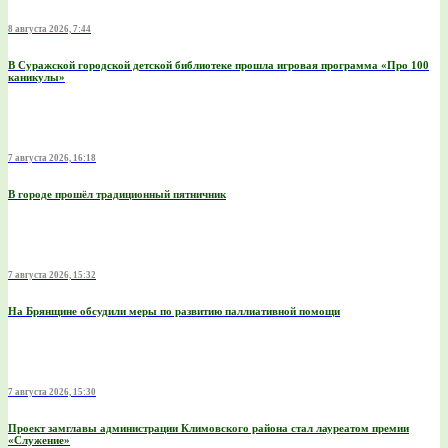
8 августа 2026, 7:44
В Суражской городской детской библиотеке прошла игровая программа «Про 100
каникулы»
7 августа 2026, 16:18
В городе прошёл традиционный пятничник
7 августа 2026, 15:32
На Брянщине обсудили меры по развитию паллиативной помощи
7 августа 2026, 15:30
Проект замглавы администрации Климовского района стал лауреатом премии
«Служение»