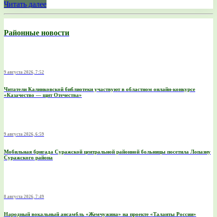
Читать далее
Районные новости
9 августа 2026, 7:52
Читатели Калинковской библиотеки участвуют в областном онлайн-конкурсе
«Казачество — щит Отечества»
9 августа 2026, 6:59
Мобильная бригада Суражской центральной районной больницы посетила Лопазну
Суражского района
8 августа 2026, 7:49
Народный вокальный ансамбль «Жемчужина» на проекте «Таланты России»