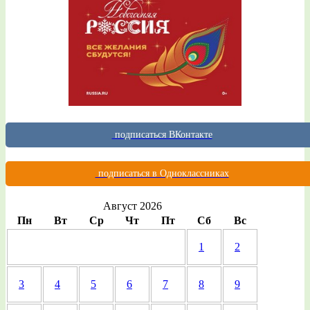
подписаться ВКонтакте
подписаться в Одноклассниках
Август 2026
Пн
Вт
Ср
Чт
Пт
Сб
Вс
1
2
3
4
5
6
7
8
9