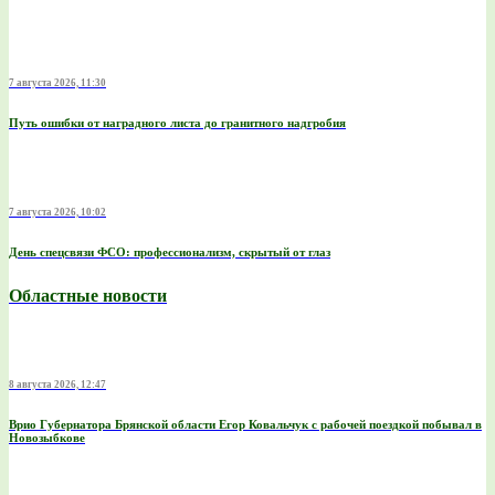
7 августа 2026, 11:30
Путь ошибки от наградного листа до гранитного надгробия
7 августа 2026, 10:02
День спецсвязи ФСО: профессионализм, скрытый от глаз
Областные новости
8 августа 2026, 12:47
Врио Губернатора Брянской области Егор Ковальчук с рабочей поездкой побывал в
Новозыбкове