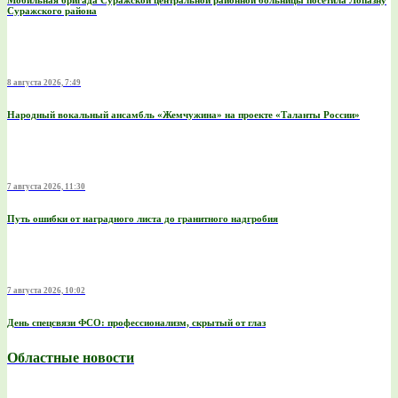
Мобильная бригада Суражской центральной районной больницы посетила Лопазну
Суражского района
8 августа 2026, 7:49
Народный вокальный ансамбль «Жемчужина» на проекте «Таланты России»
7 августа 2026, 11:30
Путь ошибки от наградного листа до гранитного надгробия
7 августа 2026, 10:02
День спецсвязи ФСО: профессионализм, скрытый от глаз
Областные новости