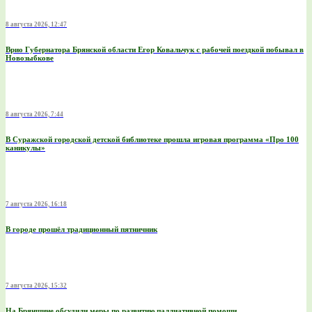
8 августа 2026, 12:47
Врио Губернатора Брянской области Егор Ковальчук с рабочей поездкой побывал в
Новозыбкове
8 августа 2026, 7:44
В Суражской городской детской библиотеке прошла игровая программа «Про 100
каникулы»
7 августа 2026, 16:18
В городе прошёл традиционный пятничник
7 августа 2026, 15:32
На Брянщине обсудили меры по развитию паллиативной помощи