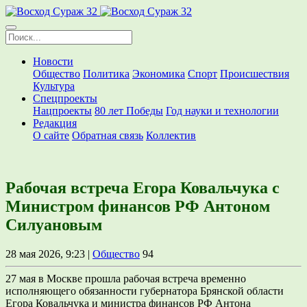
Новости
Общество
Политика
Экономика
Спорт
Происшествия
Культура
Спецпроекты
Нацпроекты
80 лет Победы
Год науки и технологии
Редакция
О сайте
Обратная связь
Коллектив
Рабочая встреча Егора Ковальчука с
Министром финансов РФ Антоном
Силуановым
28 мая 2026, 9:23 |
Общество
94
27 мая в Москве прошла рабочая встреча временно
исполняющего обязанности губернатора Брянской области
Егора Ковальчука и министра финансов РФ Антона