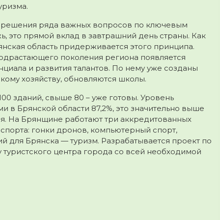
уризма.
 решения ряда важных вопросов по ключевым
, это прямой вклад в завтрашний день страны. Как
нская область придерживается этого принципа.
подрастающего поколения региона появляется
циала и развития талантов. По нему уже созданы
кому хозяйству, обновляются школы.
00 зданий, свыше 80 – уже готовы. Уровень
 в Брянской области 87,2%, это значительно выше
ля. На Брянщине работают три аккредитованных
порта: гонки дронов, компьютерный спорт,
й для Брянска — туризм. Разрабатывается проект по
 туристского центра города со всей необходимой