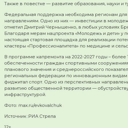
Также в повестке — развитие образования, науки и т
Федеральная поддержка необходима регионам для
направлениям. Одно из них — инвестиции в молодежь
отметил Дмитрий Чернышенко, в любых условиях Бря
Благодаря мерам нацпроекта «Молодежь и дети» у 
настоящая стартовая площадка для реализации потен
кластеры «Профессионалитета» по медицине и сельс
В программе капремонта на 2022-2027 годы – более 1
обеспеченности граждан спортивными сооружениями
планового значения и среднероссийского показате
региональных федерации по инновационным видам с
фиджитал спорт. Одно из перспективных направлени
развитию общественной территории — обустройству
инфраструктурой.
Фото: max.ru/evkovalchuk
Источник :РИА Стрела
12+