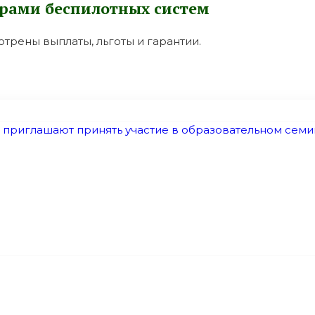
орами бeспилотных систeм
трены выплаты, льготы и гарантии.