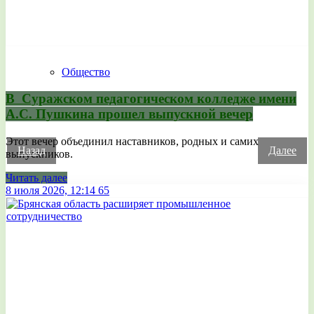
Общество
В Суражском педагогическом колледже имени
А.С. Пушкина прошел выпускной вечер
Этот вечер объединил наставников, родных и самих
Назад
Далее
выпускников.
Читать далее
8 июля 2026, 12:14
65