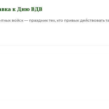
авка к Дню ВДВ
тных войск — праздник тех, кто привык действовать та