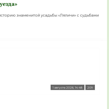
уезда»
историю знаменитой усадьбы «Ляличи» с судьбами
1 августа 2026, 14:48
209