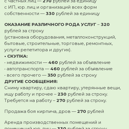
с частных лиц —
270
рублей за единицу
с ИП, юр. лиц и организаций всех форм
собственности —
330
рублей за единицу
ОКАЗАНИЕ РАЗЛИЧНОГО РОДА УСЛУГ
–
320
рублей за строку
(установка оборудования, металлоконструкций,
бытовые, строительные, торговые, ремонтных,
услуги репетитора и других).
• СКУПКА:
• недвижимости —
460
рублей за объявление
• автотранспорта —
460
рублей за объявление
• всего прочего —
350
рублей за строку
ДРУГИЕ СООБЩЕНИЯ:
Сниму квартиру, сдаю квартиру, утерянные вещи,
ищу работу и прочее –
230
рублей за строку.
Требуется на работу –
270
рублей за строку.
Продажа боя кирпича, дров —
270
рублей
Аренда производственных помещений и
помещений юр. лиц —
330
рублей за строку