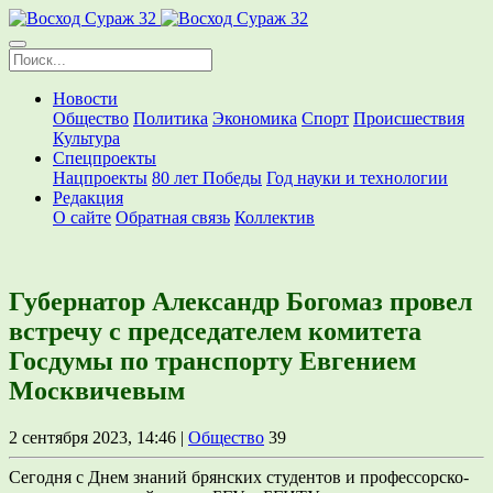
Новости
Общество
Политика
Экономика
Спорт
Происшествия
Культура
Спецпроекты
Нацпроекты
80 лет Победы
Год науки и технологии
Редакция
О сайте
Обратная связь
Коллектив
Губернатор Александр Богомаз провел
встречу с председателем комитета
Госдумы по транспорту Евгением
Москвичевым
2 сентября 2023, 14:46 |
Общество
39
Сегодня с Днем знаний брянских студентов и профессорско-