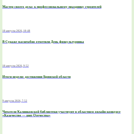
Мастер своего дела: к профессиональному празднику строителей
10 августа 2026, 10:48
В Сураже масштабно отметили День физкультурника
10 августа 2026, 9:52
Итоги недели: достижения Брянской области
9 августа 2026, 7:52
Читатели Калинковской библиотеки участвуют в областном онлайн-конкурсе
«Казачество — щит Отечества»