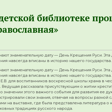
 детской библиотеке пр
равославная»
ают знаменательную дату — День Крещения Руси. Эта 
ния навсегда вписаны в историю нашего государства. В
ают знаменательную дату — День Крещения Руси. Эта 
яния навсегда вписаны в историю нашего государства
Е.В. для воспитанников воскресной школы храма в ч
. Ведущая рассказала присутствующим о житии крестит
 о значении этого важного события для развития ее ду
стрировали свои знания, отвечая на вопросы разной с
ми на выставке, где была представлена литература о 
уховных традициях русского народа.