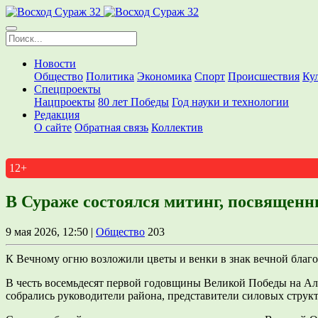
Новости
Общество
Политика
Экономика
Спорт
Происшествия
Ку
Спецпроекты
Нацпроекты
80 лет Победы
Год науки и технологии
Редакция
О сайте
Обратная связь
Коллектив
12+
В Сураже состоялся митинг, посвященн
9 мая 2026, 12:50 |
Общество
203
К Вечному огню возложили цветы и венки в знак вечной благ
В честь восемьдесят первой годовщины Великой Победы на Алл
собрались руководители района, представители силовых струк