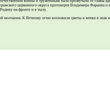
течественной войны и труженикам тыла прозвучали от главы ад
уражского церковного округа протоиерея Владимира Фараона и в
 Родину на фронте и в тылу.
й молчания. К Вечному огню возложили цветы и венки в знак в