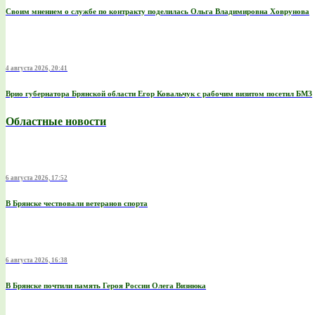
Своим мнением о службе по контракту поделилась Ольга Владимировна Ховрунова
4 августа 2026, 20:41
Врио губернатора Брянской области Егор Ковальчук с рабочим визитом посетил БМЗ
Областные новости
6 августа 2026, 17:52
В Брянске чествовали ветеранов спорта
6 августа 2026, 16:38
В Брянске почтили память Героя России Олега Визнюка