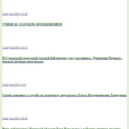
6 августа 2026, 12:20
УЧИМСЯ, СОЗДАЕМ, ВДОХНОВЛЯЕМ
5 августа 2026, 14:55
В Суражской городской детской библиотеке для участников «Движения Первых»
прошла игровая программа
5 августа 2026, 9:27
Своим мнением о службе по контракту поделилась Ольга Владимировна Ховрунова
4 августа 2026, 20:41
Врио губернатора Брянской области Егор Ковальчук с рабочим визитом посетил