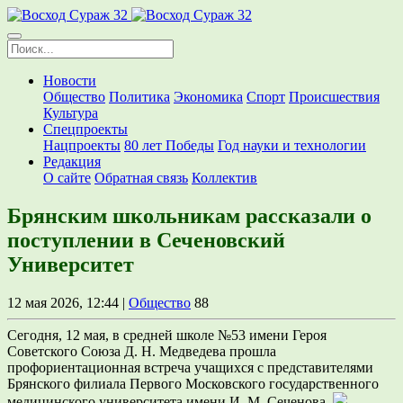
Новости
Общество
Политика
Экономика
Спорт
Происшествия
Культура
Спецпроекты
Нацпроекты
80 лет Победы
Год науки и технологии
Редакция
О сайте
Обратная связь
Коллектив
Брянским школьникам рассказали о
поступлении в Сеченовский
Университет
12 мая 2026, 12:44 |
Общество
88
Сегодня, 12 мая, в средней школе №53 имени Героя
Советского Союза Д. Н. Медведева прошла
профориентационная встреча учащихся с представителями
Брянского филиала Первого Московского государственного
медицинского университета имени И. М. Сеченова.