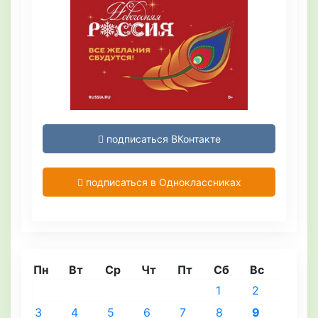
подписаться ВКонтакте
подписаться в Одноклассниках
Пн
Вт
Ср
Чт
Пт
Сб
Вс
1
2
3
4
5
6
7
8
9