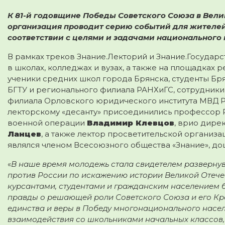
К 81-й годовщине Победы Советского Союза в Вел
организация проводит серию событий для жителей
соответствии с целями и задачами национального 
В рамках треков Знание.Лекторий и Знание.Государс
в школах, колледжах и вузах, а также на площадках
ученики средних школ города Брянска, студенты Бря
БГТУ и регионального филиала РАНХиГС, сотрудник
филиала Орловского юридического института МВД РФ 
лекторскому «десанту» присоединились профессор
военной операции
Владимир Клевцов
, врио дире
Ланцев
, а также лектор просветительской организ
являлся членом Всесоюзного общества «Знание», доц
«
В наше время молодежь стала свидетелем разверн
против России по искажению истории Великой Отече
курсантами, студентами и гражданским населением 
правды о решающей роли Советского Союза и его Кра
единства и веры в Победу многонационального насе
взаимодействия со школьниками начальных классов,