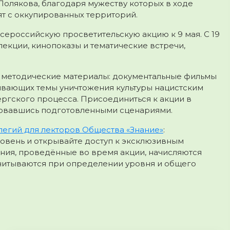
олякова, благодаря мужеству которых в ходе
ят с оккупированных территорий.
сероссийскую просветительскую акцию к 9 мая. С 19
 лекции, кинопоказы и тематические встречи,
методические материалы: документальные фильмы
рывающих темы уничтожения культуры нацистским
ргского процесса. Присоединиться к акции в
зовавшись подготовленными сценариями.
егий для лекторов Общества «Знание»
:
ровень и открывайте доступ к эксклюзивным
ения, проведённые во время акции, начисляются
учитываются при определении уровня и общего