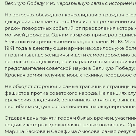
Великую Победу и их неразрывную связь с историей 
На встречах обсуждают консолидацию граждан стра
дискуссий отмечается, что Россия на протяжении с
рядом поворотных событий, от преодоления которых
могучей державы. Одним из ярких примеров единен
Участники встречи вспоминают, как члены ВЛКСМ за
1941 года в действующей армии находилось уже бол
играл и тыл, где женщины и дети самоотверженно вст
не только продолжить, но и нарастить темпы произв
представителей советской науки в Великую Победу:
Красная армия получила новых технику, передовое 
Не обходят стороной и самые трагичные страницы и
фашистов против советского народа. На лекциях сл
вражеских злодеяний, вспоминают о тяготах, выпав
несгибаемом духе сопротивления на оккупированны
Отдавая дань памяти героям былых времен, участн
подвиги которых вдохновляют целые поколения. Сре
Марина Раскова и Серафима Амосова; самая резуль