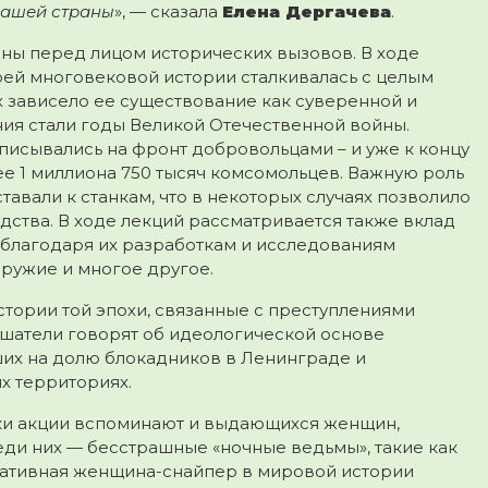
нашей страны
», — сказала
Елена Дергачева
.
ны перед лицом исторических вызовов. В ходе
воей многовековой истории сталкивалась с целым
 зависело ее существование как суверенной и
ия стали годы Великой Отечественной войны.
писывались на фронт добровольцами – и уже к концу
ее 1 миллиона 750 тысяч комсомольцев. Важную роль
авали к станкам, что в некоторых случаях позволило
одства. В ходе лекций рассматривается также вклад
 благодаря их разработкам и исследованиям
оружие и многое другое.
стории той эпохи, связанные с преступлениями
ушатели говорят об идеологической основе
ших на долю блокадников в Ленинграде и
х территориях.
ики акции вспоминают и выдающихся женщин,
ди них — бесстрашные «ночные ведьмы», такие как
тативная женщина-снайпер в мировой истории