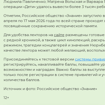
Людмила Павличенко; Матрена Вольская и Варвара П
операции «Дети» удалось вывести более 3 тысяч реб
Отметим, Российское общество «Знание» запустило в
апреля по 17 мая 2026 года по всей стране проходят
посвящённые сохранению исторической памяти.
Для удобства лекторов на
сайте
размещены готовые 
с редкой хроникой, а также цикл кинолекций, раск
режимом, трагедии концлагерей и значения Нюрнбе
качестве лектора может любой желающий, восполь
Присоединяйтесь к тестовой версии
системы привил
регистрируйтесь, накапливайте баллы, повышайте у
возможностям и наградам. Важно: баллы за выступл
только после регистрации в системе привилегий и 
количества баллов.
Источник и фото: Российское общество «Знание»
12+