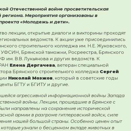
икой Отечественной войне просветительская
 региона. Мероприятия организованы в
проекта «Молодежь и дети».
тво лекции, открытые диалоги и викторины проходят
 региональных ведомств. К акции уже присоединились
нского строительного колледжа им. Н.Е. Жуковского,
и УФСИН, Брянской таможни, Росреестра, Брянского
им. В.В. Лукьянова и других ведомств. К
 РАН
Елена Дергачева
, ветеран специальной
ктора Брянского строительного колледжа
Сергей
ации
Николай Мозжов
, который в советские годы
енты БГТУ и БГИТУ и другие.
увшейся агрессивной информационной войны Запада
ственной войны. Лекции, прошедшие в Брянске с
были направлены на сохранение исторической
сной армии в разгроме гитлеровский войск, силе
ления нашей большой страны. Особенно ценен опыт
 которые узнали о бесценном вкладе животных в