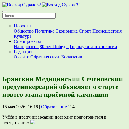
Новости
Общество
Политика
Экономика
Спорт
Происшествия
Культура
Спецпроекты
Нацпроекты
80 лет Победы
Год науки и технологии
Редакция
О сайте
Обратная связь
Коллектив
Брянский Медицинский Сеченовский
предуниверсарий объявляет о старте
нового этапа приёмной кампании
15 мая 2026, 16:18 |
Образование
114
Учёба в предуниверсарии позволит подготовиться к
поступлению