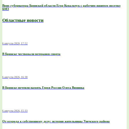
Врио губернатора Брянской области Егор Ковальчук с рабочим визитом посетил
БМЗ
Областные новости
6 августа 2026, 17:52
В Брянске чествовали ветеранов спорта
6 августа 2026, 16:38
В Брянске почтили память Героя России Олега Визнюка
6 августа 2026, 15:33
От огорода к собственному делу: история жительницы Унечского района