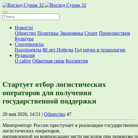
Новости
Общество
Политика
Экономика
Спорт
Происшествия
Культура
Спецпроекты
Нацпроекты
80 лет Победы
Год науки и технологии
Редакция
О сайте
Обратная связь
Коллектив
Стартует отбор логистических
операторов для получения
государственной поддержки
20 мая 2026, 14:51 |
Общество
47
Минпромторг России приступает к реализации государственн
логистических операторов,
направленной на компенсацию части расходов при перевозке 