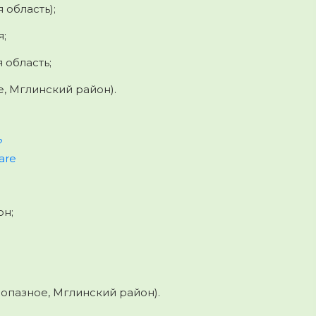
область);
я;
 область;
, Мглинский район).
?
are
он;
опазное, Мглинский район).