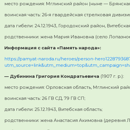
место рождения: Мглинский район (ныне — Брянская 
воинская часть: 26‑я гвардейская стрелковая дивизи
дата гибели: 24.12.1943, Городокский район, Витебская
родственники: жена Мария Ивановна (село Лопазное
Информация с сайта «Память народа»:
https://pamyat-naroda.ru/heroes/person-hero122879368
utm_source=link&utm_medium=top&utm_campaign=sh
— Дубинина Григория Кондратьевича
(1907 г. р.):
место рождения: Орловская область, Мглинский рай
воинская часть: 26 ГВ СД, 79 ГВ СП;
дата гибели: 25.12.1943, Витебская область;
родственники: жена Анастасия Акимовна (деревня Л