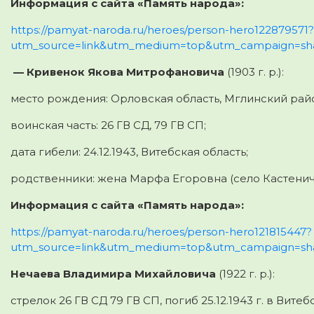
Информация с сайта «Память народа»:
https://pamyat-naroda.ru/heroes/person-hero122879571?
utm_source=link&utm_medium=top&utm_campaign=sh
—
Кривенок Якова Митрофановича
(1903 г. р.):
место рождения: Орловская область, Мглинский рай
воинская часть: 26 ГВ СД, 79 ГВ СП;
дата гибели: 24.12.1943, Витебская область;
родственники: жена Марфа Егоровна (село Кастенич
Информация с сайта «Память народа»:
https://pamyat-naroda.ru/heroes/person-hero121815447?
utm_source=link&utm_medium=top&utm_campaign=sh
Нечаева Владимира Михайловича
(1922 г. р.):
стрелок 26 ГВ СД 79 ГВ СП, погиб 25.12.1943 г. в Витеб