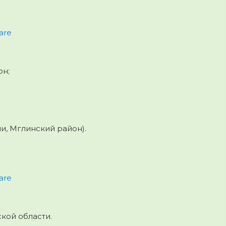
are
он;
и, Мглинский район).
are
ской области.