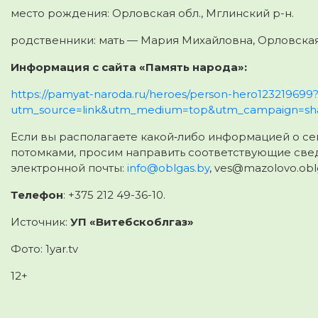
место рождения: Орловская обл., Мглинский р-н.
родственники: мать — Мария Михайловна, Орловская обл
Информация с сайта «Память народа»:
https://pamyat-naroda.ru/heroes/person-hero123219699
utm_source=link&utm_medium=top&utm_campaign=sh
Если вы располагаете какой‑либо информацией о се
потомками, просим направить соответствующие све
электронной почты:
info@oblgas.by
, ves@mazolovo.oblg
Телефон
: +375 212 49-36-10.
Источник:
УП «Витебскоблгаз»
Фото: 1yar.tv
12+