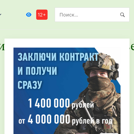
12+
ников Великой Отечест