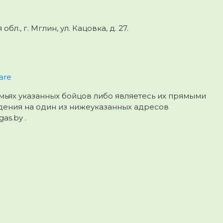
., г. Мглин, ул. Кацовка, д. 27.
?
are
мьях указанных бойцов либо являетесь их прямыми
дения на один из нижеуказанных адресов
as.by .