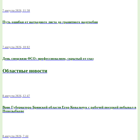
7 августа 2026, 11:30
Путь ошибки от наградного листа до гранитного надгробия
7 августа 2026, 10:02
День спецсвязи ФСО: профессионализм, скрытый от глаз
Областные новости
8 августа 2026, 12:47
Врио Губернатора Брянской области Егор Ковальчук с рабочей поездкой побывал в
Новозыбкове
8 августа 2026, 7:44