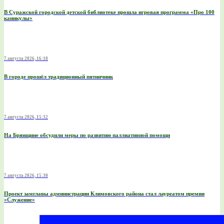
В Суражской городской детской библиотеке прошла игровая программа «Про 100
каникулы»
7 августа 2026, 16:18
В городе прошёл традиционный пятничник
7 августа 2026, 15:32
На Брянщине обсудили меры по развитию паллиативной помощи
7 августа 2026, 15:30
Проект замглавы администрации Климовского района стал лауреатом премии
«Служение»