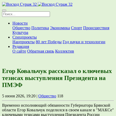
Новости
Общество
Политика
Экономика
Спорт
Происшествия
Культура
Спецпроекты
Нацпроекты
80 лет Победы
Год науки и технологии
Редакция
О сайте
Обратная связь
Коллектив
Егор Ковальчук рассказал о ключевых
тезисах выступления Президента на
ПМЭФ
5 июня 2026, 19:20 |
Общество
118
Временно исполняющий обязанности Губернатора Брянской
области Егор Ковальчук поделился в своем канале в "МАКСе"
ключевыми тезисами выступления Президента России