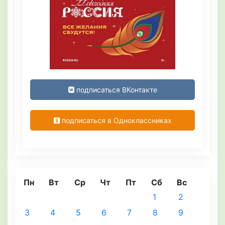
подписаться ВКонтакте
подписаться в Одноклассниках
Пн
Вт
Ср
Чт
Пт
Сб
Вс
1
2
3
4
5
6
7
8
9