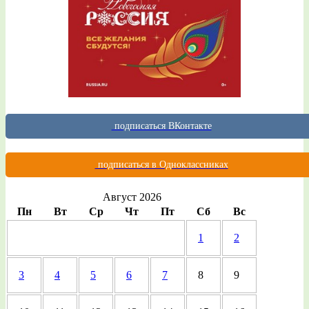
подписаться ВКонтакте
подписаться в Одноклассниках
Август 2026
Пн
Вт
Ср
Чт
Пт
Сб
Вс
1
2
3
4
5
6
7
8
9