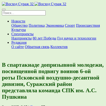
Новости
Общество
Политика
Экономика
Спорт
Происшествия
Культура
Спецпроекты
Нацпроекты
80 лет Победы
Год науки и технологии
Редакция
О сайте
Обратная связь
Коллектив
В спартакиаде допризывной молодежи,
посвященной подвигу воинов 6-ой
роты Псковской воздушно-десантной
дивизии, Суражский район
представляла команда СПК им. А.С.
Пушкина