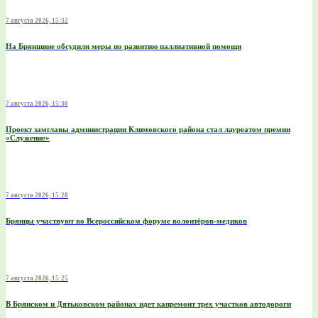
7 августа 2026, 15:32
На Брянщине обсудили меры по развитию паллиативной помощи
7 августа 2026, 15:30
Проект замглавы администрации Климовского района стал лауреатом премии
«Служение»
7 августа 2026, 15:28
Брянцы участвуют во Всероссийском форуме волонтёров-медиков
7 августа 2026, 15:25
В Брянском и Дятьковском районах идет капремонт трех участков автодороги