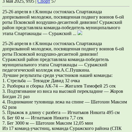
3 мая 2025, 9:05 |
Спорт
57
25-26 апреля в г.Клинцы состоялась Спартакиада
допризывной молодежи, посвященная подвигу воинов 6-ой
роты Псковской воздушно-десантной дивизии! Суражский
район представляла команда-победитель муниципального
этапа Спартакиады — Суражский ...
25-26 апреля в г.Клинцы состоялась Спартакиада
допризывной молодежи, посвященная подвигу воинов 6-ой
роты Псковской воздушно-десантной дивизии!
Суражский район представляла команда-победитель
муниципального этапа Спартакиады — Суражский
педагогический колледж им.А.С.Пушкина.
Лучшие результаты среди участников нашей команды:
1. Стрельба — Тевзадзе Давид 32 очка
2. Разборка и сборка АК-74 — Жигалев Тимофей 25 сек
3. Подтягивание из виса на высокой перекладине — Жоров
Богдан 21 раз
4. Поднимание туловища лежа на спине — Шатохин Максим
62 раза
5. Прыжок в длину с разбега — Игнатьков Никита 495 см
6. Бег 60 м — Игнатьков Никита 7,7 сек
7. Бег 3000 м — Шатохин Максим 12,05 мин
Из 17 команд-участниц, команда Суражского района (СПК