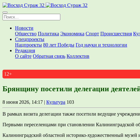
Новости
Общество
Политика
Экономика
Спорт
Происшествия
Ку
Спецпроекты
Нацпроекты
80 лет Победы
Год науки и технологии
Редакция
О сайте
Обратная связь
Коллектив
12+
Брянщину посетили делегации деятелей
8 июня 2026, 14:17 |
Культура
103
В рамках визита делегации также посетили ведущие учреждени
Первыми переселенцами при становлении Калининградской обла
Калининградский областной историко-художественный музей и