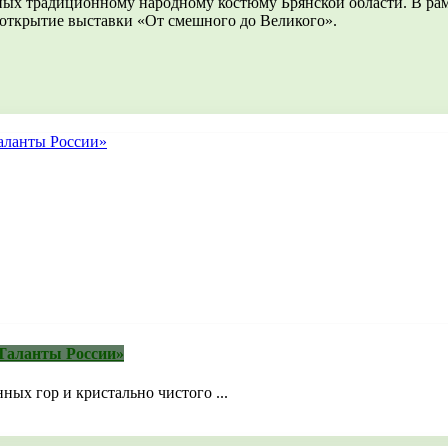
ных традиционному народному костюму Брянской области. В рам
е открытие выставки «От смешного до Великого».
Таланты России»
ных гор и кристально чистого ...