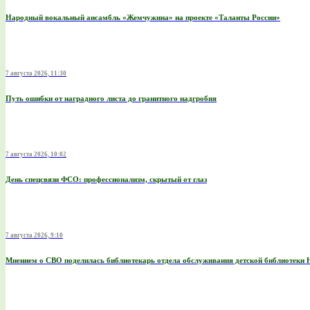
Народный вокальный ансамбль «Жемчужина» на проекте «Таланты России»
7 августа 2026, 11:30
Путь ошибки от наградного листа до гранитного надгробия
7 августа 2026, 10:02
День спецсвязи ФСО: профессионализм, скрытый от глаз
7 августа 2026, 9:10
Мнением о СВО поделилась библиотекарь отдела обслуживания детской библиотеки 