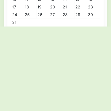
17
18
19
20
21
22
23
24
25
26
27
28
29
30
31
« Июл
Август 2026
2026 © Редакция газеты «Восход Сураж 32»
12+
О проекте
Карта сайта