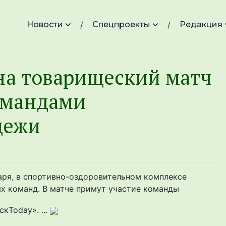
Новости
Спецпроекты
Редакция
на товарищеский матч
омандами
дежи
аря, в спортивно-оздоровительном комплексе
х команд. В матче примут участие команды
кToday». ...