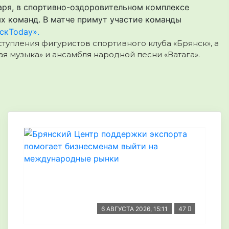
аря, в спортивно-оздоровительном комплексе
х команд. В матче примут участие команды
скToday».
тупления фигуристов спортивного клуба «Брянск», а
я музыка» и ансамбля народной песни «Ватага».
6 АВГУСТА 2026, 15:11
47