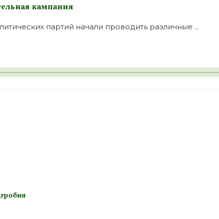
тельная кампания
итических партий начали проводить различные ...
дгробия