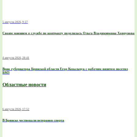
5 августа 2026, 9:27
Своим мнением о службе по контракту поделилась Ольга Владимировна Ховрунова
4 августа 2026, 20:41
Врио губернатора Брянской области Егор Ковальчук с рабочим визитом посетил
БМЗ
Областные новости
6 августа 2026, 17:52
В Брянске чествовали ветеранов спорта