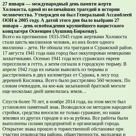
27 января — международный день памяти жертв
Холокоста, одной из величайших трагедий в истории
человечества. Утвержден он был Генеральной Ассамблеей
ООН в 2005 году. А датой этого дня было выбрано 27
января – день освобождения крупнейшего нацистского
концлагеря Освенцим (Аушвиц-Биркенау).
Всего на протяжении 1933-1945 годов жертвами Холокоста
стали шесть миллионов человек, из них более одного
миллиона – дети. Не обошла эта трагедия и Суражский район.
17 августа 1941 года наш город был оккупирован немецкими
захватчиками. Осенью 1941 года всех суражских евреев
переселили в гетто, а затем согнали в городскую тюрьму. В
апреле 1942 года их начали вывозить из тюрьмы и
расстреливать в двух километрах от Суража, в лесу под
деревней Кисловка. Всего было расстреляно 560 человек. По
словам очевидцев, на кое-как засыпанной братской могиле
еще несколько дней шевелилась земля…
Спустя более 70 лет, в ноябре 2014 года, на этом месте был
установлен памятный знак. Возводился он методом народной
стройки, средства вносили не только суражане, но наши
земляки из других городов и из-за рубежа. Все работы были
выполнены силами предприятий и организаций города.
Открытие знака прошло в торжественной обстановке при
участии руководства района, общественности, молодежи и