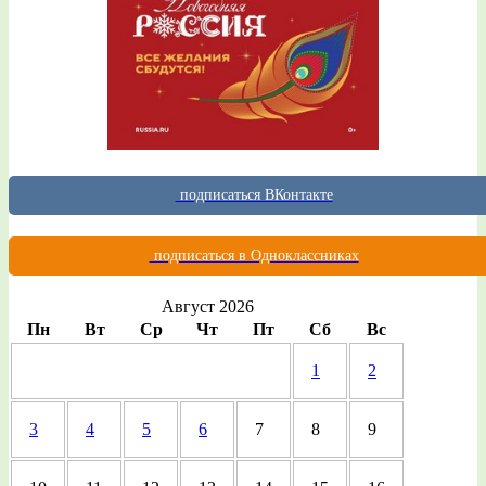
подписаться ВКонтакте
подписаться в Одноклассниках
Август 2026
Пн
Вт
Ср
Чт
Пт
Сб
Вс
1
2
3
4
5
6
7
8
9