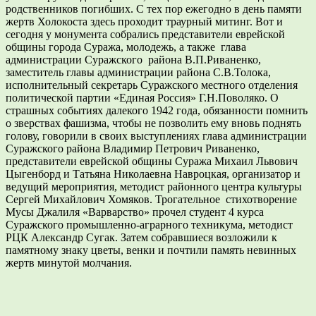
родственников погибших. С тех пор ежегодно в день памяти
жертв Холокоста здесь проходит траурный митинг. Вот и
сегодня у монумента собрались представители еврейской
общины города Суража, молодежь, а также глава
администрации Суражского района В.П.Риваненко,
заместитель главы администрации района С.В.Толока,
исполнительный секретарь Суражского местного отделения
политической партии «Единая Россия» Г.Н.Поволяко. О
страшных событиях далекого 1942 года, обязанности помнить
о зверствах фашизма, чтобы не позволить ему вновь поднять
голову, говорили в своих выступлениях глава администрации
Суражского района Владимир Петрович Риваненко,
представители еврейской общины Суража Михаил Львович
Цыгенборд и Татьяна Николаевна Навроцкая, организатор и
ведущий мероприятия, методист районного центра культуры
Сергей Михайлович Хомяков. Трогательное стихотворение
Мусы Джалиля «Варварство» прочел студент 4 курса
Суражского промышленно-аграрного техникума, методист
РЦК Александр Сугак. Затем собравшиеся возложили к
памятному знаку цветы, венки и почтили память невинных
жертв минутой молчания.