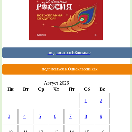
подписаться ВКонтакте
подписаться в Одноклассниках
Август 2026
Пн
Вт
Ср
Чт
Пт
Сб
Вс
1
2
3
4
5
6
7
8
9