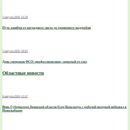
7 августа 2026, 11:30
Путь ошибки от наградного листа до гранитного надгробия
7 августа 2026, 10:02
День спецсвязи ФСО: профессионализм, скрытый от глаз
Областные новости
8 августа 2026, 12:47
Врио Губернатора Брянской области Егор Ковальчук с рабочей поездкой побывал в
Новозыбкове