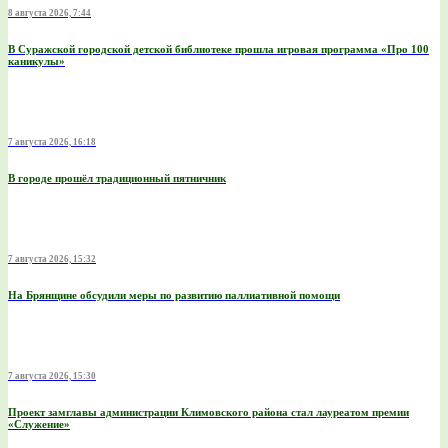
8 августа 2026, 7:44
В Суражской городской детской библиотеке прошла игровая программа «Про 100
каникулы»
7 августа 2026, 16:18
В городе прошёл традиционный пятничник
7 августа 2026, 15:32
На Брянщине обсудили меры по развитию паллиативной помощи
7 августа 2026, 15:30
Проект замглавы администрации Климовского района стал лауреатом премии
«Служение»