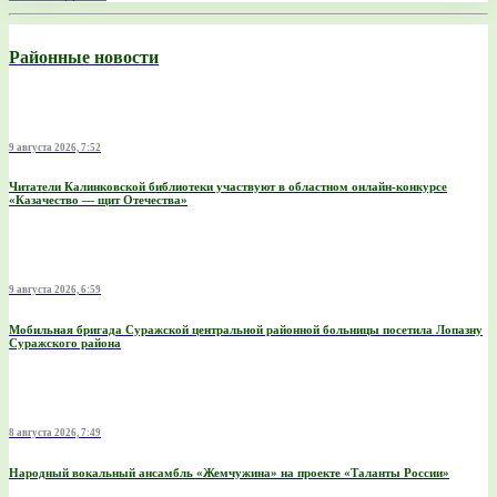
Районные новости
9 августа 2026, 7:52
Читатели Калинковской библиотеки участвуют в областном онлайн-конкурсе
«Казачество — щит Отечества»
9 августа 2026, 6:59
Мобильная бригада Суражской центральной районной больницы посетила Лопазну
Суражского района
8 августа 2026, 7:49
Народный вокальный ансамбль «Жемчужина» на проекте «Таланты России»