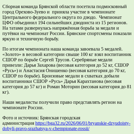
Сборная команда Брянской области посетила подмосковный
город Орехово-Зуево и приняла участие в чемпионате
Центрального федерального округа по дзюдо. Чемпионат
ЦФО объединил 194 сильнейших дзюдоиста из 15 регионов.
На татами развернулась напряжённая борьба за медали и
путёвки на чемпионат России. Брянские спортсмены показали
яркую и техничную борьбу.
По итогам чемпионата наша команда завоевала 5 медалей.
«Золото» в весовой категории свыше 100 кг взял воспитанник
СШОР по борьбе Сергей Трусов. Серебряные медали
привезли: Дарья Захарова (весовая категория до 52 кг, СШОР
«Русь») и Анастасия Онишенко (весовая категория до 70 кг,
СШОР по борьбе). Бронзовые медали в схватках добыли
воспитанники СШОР «Русь» Дарья Карахтанова (весовая
категория до 57 кг) и Роман Моторин (весовая категория до 81
кг).
Наши медалисты получили право представлять регион на
чемпионате России.
Фото и источник: Брянская городская
администрация
https://bga32.ru/2026/06/01/bryanskie-dzyudoisty-
dobyli-pravo-srazhatsya-v-chempionate-rossii/