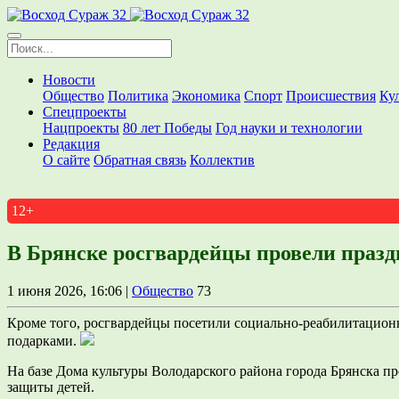
Новости
Общество
Политика
Экономика
Спорт
Происшествия
Ку
Спецпроекты
Нацпроекты
80 лет Победы
Год науки и технологии
Редакция
О сайте
Обратная связь
Коллектив
12+
В Брянске росгвардейцы провели праз
1 июня 2026, 16:06 |
Общество
73
Кроме того, росгвардейцы посетили социально-реабилитационн
подарками.
На базе Дома культуры Володарского района города Брянска 
защиты детей.