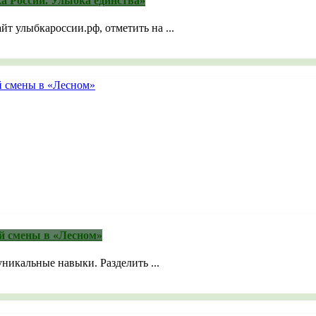
а России. Улыбка единства»
йт улыбкароссии.рф, отметить на ...
й смены в «Лесном»
уникальные навыки. Разделить ...