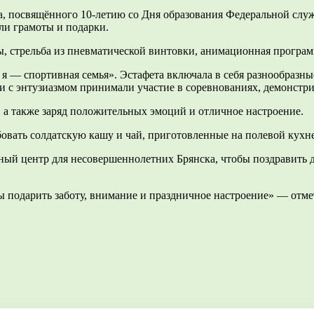
ка, посвящённого 10-летию со Дня образования Федеральной сл
ли грамоты и подарки.
ы, стрельба из пневматической винтовки, анимационная програм
, я — спортивная семья». Эстафета включала в себя разнообразн
и с энтузиазмом принимали участие в соревнованиях, демонстри
, а также заряд положительных эмоций и отличное настроение.
овать солдатскую кашу и чай, приготовленные на полевой кухне
ый центр для несовершеннолетних Брянска, чтобы поздравить д
ы подарить заботу, внимание и праздничное настроение» — отм