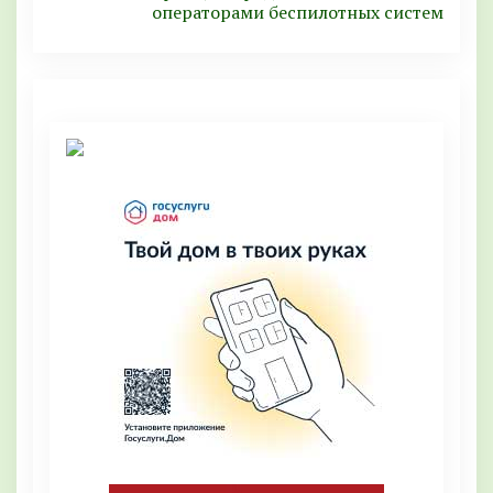
оперaторами бeспилотных систeм