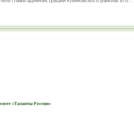
ель главы администрации Климовского района. Его ...
екте «Таланты России»