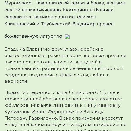
Муромских - покровителей семьи и брака, в храме
святой великомученицы Екатерины в Ляличах
свершилось великое событие: епископ
Клинцовский и Трубчевский Владимир провел
божественную литургию.
Владыка Владимир вручил архиерейские
благословенные грамоты парам, которые прожили
вместе долгие годы и воспитали детей в
православных традициях и семейных ценностях и
сердечно поздравил с Днем семьи, любви и
верности.
Праздник переместился в Ляличский СКЦ, где в
торжественной обстановке чествовали «золотых»
юбиляров: Михаила Ивановича и Нину Ивановну
Кузьменок, Ивана Федоровича и Зинаиду
Петровну Гавриленко. В знак признания их заслуг
Владыка Владимир вручил супругам архиерейские
грамоты, а глава администрации Суражского