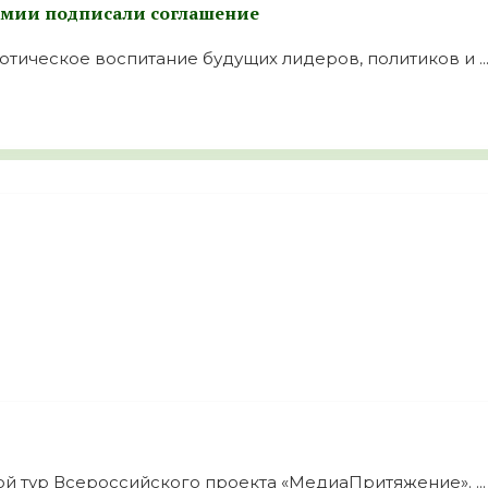
емии подписали соглашение
тическое воспитание будущих лидеров, политиков и ..
й тур Всероссийского проекта «МедиаПритяжение». ...