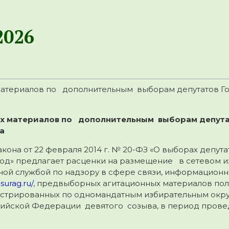
2026
 материалов по дополнительным выборам депутатов 
ых материалов по
дополнительны
м
выбор
ам
депут
а
закона от 22 февраля 2014 г. № 20-ФЗ «О выборах деп
од» предлагает расценки на размещение в сетевом из
ной службой по надзору в сфере связи, информационн
surag.ru/
, предвыборных агитационных материалов пол
гистрированных по одномандатным избирательным окр
йской Федерации девятого созыва, в период проведе