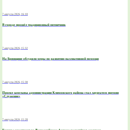
7 августа 2026, 16:18
В городе прошёл традиционный пятничник
7 августа 2026, 15:32
На Брянщине обсудили меры по развитию паллиативной помощи
7 августа 2026, 15:30
Проект замглавы администрации Климовского района стал лауреатом премии
«Служение»
7 августа 2026, 15:28
Брянцы участвуют во Всероссийском форуме волонтёров-медиков