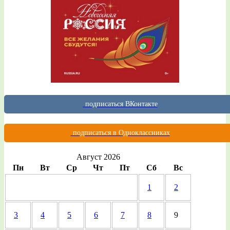
подписаться ВКонтакте
подписаться в Одноклассниках
Август 2026
Пн
Вт
Ср
Чт
Пт
Сб
Вс
1
2
3
4
5
6
7
8
9