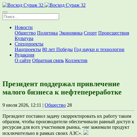
Новости
Общество
Политика
Экономика
Спорт
Происшествия
Культура
Спецпроекты
Нацпроекты
80 лет Победы
Год науки и технологии
Редакция
О сайте
Обратная связь
Коллектив
Президент поддержал привлечение
малого бизнеса к нефтепереработке
9 июля 2026, 12:11 |
Общество
28
Президент поставил задачу скорректировать их работу таким
образом, чтобы производители обеспечивали равный доступ к
ресурсам для всех участников рынка, «не зажимали продукт
исключительно в рамках своих АЗС».